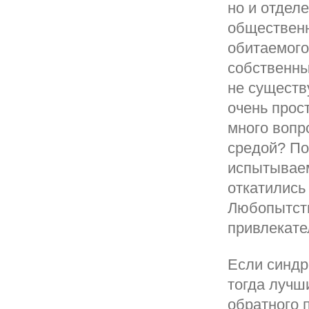
но и отдел
общественн
обитаемого
собственны
не существ
очень прост
много вопр
средой? По
испытываем
откатились
Любопытств
привлекате
Если синдр
тогда лучш
обратного 