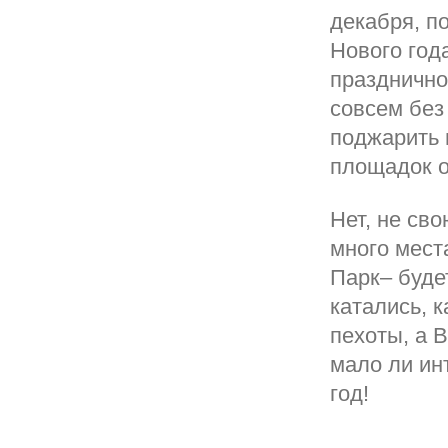
декабря, п
Нового год
празднично
совсем без
поджарить 
площадок о
Нет, не св
много мест
Парк– буде
катались, 
пехоты, а 
мало ли ин
год!