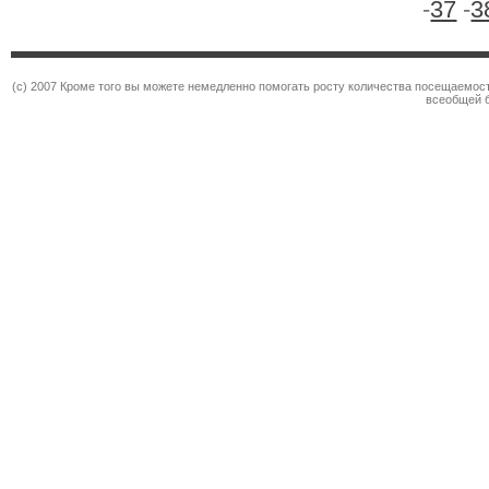
-
37
-
3
(c) 2007 Кроме того вы можете немедленно помогать росту количества посещаемос
всеобщей 