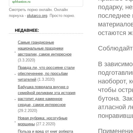
spbbastion.ru
подарку, не
Смотреть порно онлайн. Онлайн
последнее 
порнуха -
plutarco.org
. Просто порно.
материалов
НЕДАВНЕЕ:
остаются ж
Самые грандиозные
Соблюдайте
национальные праздники
австралии, самое интересное
(3.3.2020)
В зависимос
Правда ли, что россияне стали
подготавли
обеспеченнее, по просьбам
читателей
(1.3.2020)
наоборот, 
Бабушка поведала внучке о
чтобы остр
семейной реликвии эта история
бутона. За
растопит даже каменное
сердце, самое интересное
атласной л
(29.2.2020)
понравивши
Новая рубрика: носогубные
морщины
(27.2.2020)
Применение
Польза и вред от книг роберта