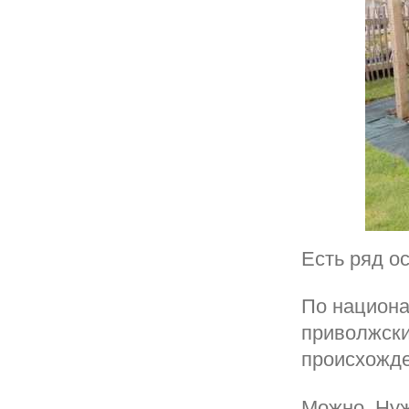
Есть ряд о
По национа
приволжски
происхожде
Можно. Нуж