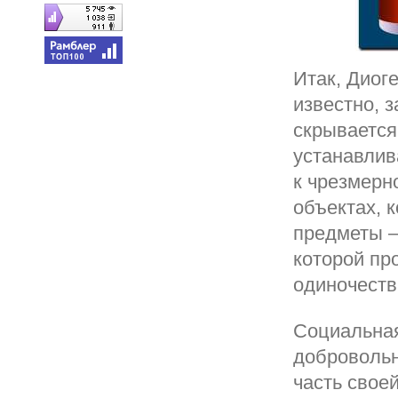
Итак, Диог
известно, 
скрывается
устанавлив
к чрезмерн
объектах, 
предметы –
которой пр
одиночеств
Социальная
добровольн
часть свое