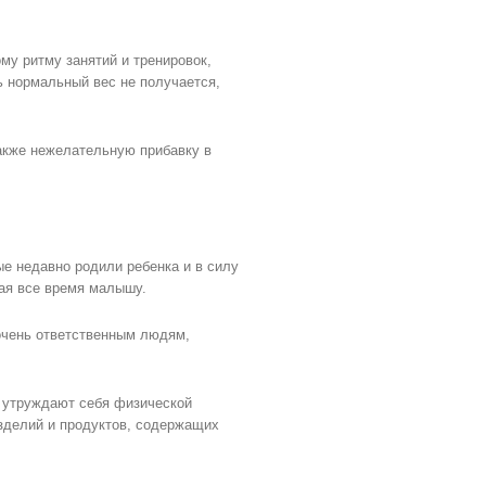
му ритму занятий и тренировок,
ть нормальный вес не получается,
также нежелательную прибавку в
ые недавно родили ребенка и в силу
щая все время малышу.
очень ответственным людям,
е утруждают себя физической
зделий и продуктов, содержащих