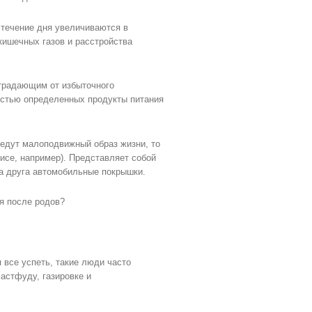
в течение дня увеличиваются в
кишечных газов и расстройства
страдающим от избыточного
остью определенных продукты питания
ведут малоподвижный образ жизни, то
фисе, например). Представляет собой
а друга автомобильные покрышки.
я после родов?
 все успеть, такие люди часто
астфуду, газировке и