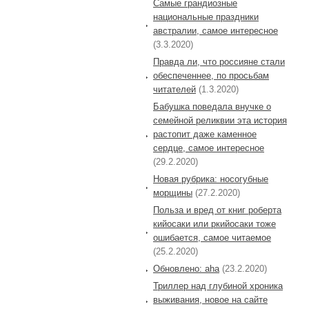
Самые грандиозные
национальные праздники
австралии, самое интересное
(3.3.2020)
Правда ли, что россияне стали
обеспеченнее, по просьбам
читателей
(1.3.2020)
Бабушка поведала внучке о
семейной реликвии эта история
растопит даже каменное
сердце, самое интересное
(29.2.2020)
Новая рубрика: носогубные
морщины
(27.2.2020)
Польза и вред от книг роберта
кийосаки или ркийосаки тоже
ошибается, самое читаемое
(25.2.2020)
Обновлено: aha
(23.2.2020)
Триллер над глубиной хроника
выживания, новое на сайте