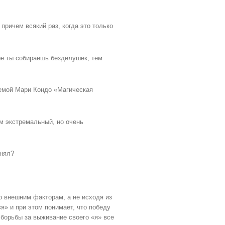
причем всякий раз, когда это только
е ты собираешь безделушек, тем
емой Мари Кондо «Магическая
ем экстремальный, но очень
онял?
по внешним факторам, а не исходя из
я» и при этом понимает, что победу
 борьбы за выживание своего «я» все