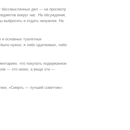
у бессмысленных дел — на просмотр
редметов вокруг нас. На обсуждение,
бы выбросить и отдать ненужное. На
в и основных туалетных
е было нужно, я либо одалживал, либо
мментариях, что покупать подержанное
ров — это низко, а вещи эти —
теки, «Смерть — лучший советчик».