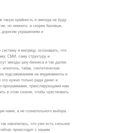
в такую крайность я никогда не буду
е, но немного, и скорее базовые,
К дорогим украшениям и
 систему и матрицу, осознавать, что
аму, СМИ, саму структуру и
сут звезды шоу-бизнеса и так далее.
 алкоголь, табак, синтетические
 за подсаживанием на медикаменты и
 это нужно только ради денег и
и программами, транслирующими нам
пить в этом сезоне, чтобы чувствовать
ии нами, а не сознательного выбора.
 так накопилась, что уже есть сильное
 сейчас происходит с нашим