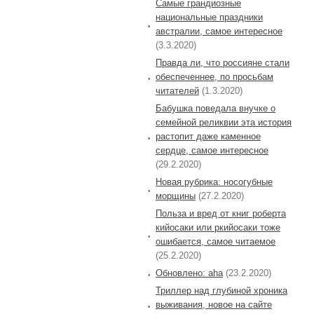
Самые грандиозные
национальные праздники
австралии, самое интересное
(3.3.2020)
Правда ли, что россияне стали
обеспеченнее, по просьбам
читателей
(1.3.2020)
Бабушка поведала внучке о
семейной реликвии эта история
растопит даже каменное
сердце, самое интересное
(29.2.2020)
Новая рубрика: носогубные
морщины
(27.2.2020)
Польза и вред от книг роберта
кийосаки или ркийосаки тоже
ошибается, самое читаемое
(25.2.2020)
Обновлено: aha
(23.2.2020)
Триллер над глубиной хроника
выживания, новое на сайте