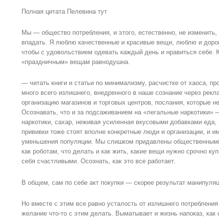
Полная цитата Пелевина тут
Мы — общество потребления, и этого, естественно, не изменить, 
впадать. Я люблю качественные и красивые вещи, люблю и дороги
чтобы с удовольствием одевать каждый день и нравиться себе. 
«праздничным» вещам равнодушна.
— читать книги и статьи по минимализму, расчистке от хаоса, про
много всего излишнего, внедренного в наше сознание через рекл
организацию магазинов и торговых центров, послания, которые не
Осознавать, что и за подсаживанием на «легальные наркотики» —
наркотики, сахар, неживая усиленная вкусовыми добавками еда,
прививки тоже стоят вполне конкретные люди и организации, и им
уменьшения популяции. Мы слишком придавлены общественным
как роботам, что делать и как жить, какие вещи нужно срочно ку
себя счастливыми. Осознать, как это все работает.
В общем, сам по себе акт покупки — скорее результат манипуляц
Но вместе с этим все равно усталость от излишнего потребления
желание что-то с этим делать. Выматывает и жизнь напоказ, как