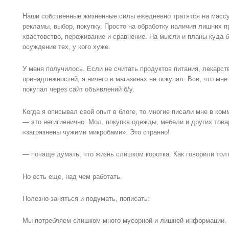
Наши собственные жизненные силы ежедневно тратятся на масс
рекламы, выбор, покупку. Просто на обработку наличия лишних п
хвастовство, переживание и сравнение. На мысли и планы куда 
осуждение тех, у кого хуже.
У меня получилось. Если не считать продуктов питания, лекарст
принадлежностей, я ничего в магазинах не покупал. Все, что мн
покупал через сайт объявлений б/у.
Когда я описывал свой опыт в блоге, то многие писали мне в ко
— это негигиенично. Мол, покупка одежды, мебели и других това
«загрязнены чужими микробами». Это странно!
— почаще думать, что жизнь слишком коротка. Как говорили тол
Но есть еще, над чем работать.
Полезно заняться и подумать, пописать:
Мы потребляем слишком много мусорной и лишней информации.