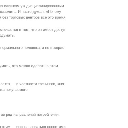
 был слишком уж дисциплинированным
позволить. И часто думал: «Почему
 без торговых центров все это время.
ключается в том, что он имеет доступ
одумать.
о нормального человека, а не в жерло
умать, что можно сделать в этом
астях — в частности тренингов, книг.
ка покупаемого.
атив ряд направлений потребления.
ся этим — воспользоваться соцсетями,