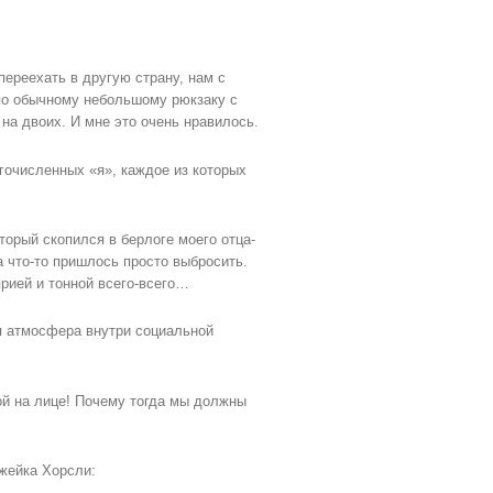
переехать в другую страну, нам с
 по обычному небольшому рюкзаку с
на двоих. И мне это очень нравилось.
гочисленных «я», каждое из которых
торый скопился в берлоге моего отца-
а что-то пришлось просто выбросить.
рией и тонной всего-всего…
 атмосфера внутри социальной
ой на лице! Почему тогда мы должны
жейка Хорсли: