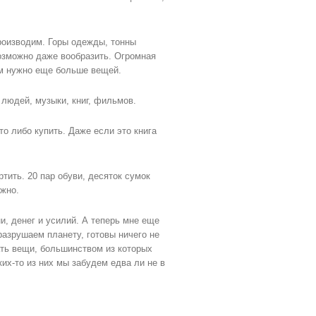
производим. Горы одежды, тонны
озможно даже вообразить. Огромная
ам нужно еще больше вещей.
з людей, музыки, книг, фильмов.
о либо купить. Даже если это книга
тить. 20 пар обуви, десяток сумок
ужно.
и, денег и усилий. А теперь мне еще
азрушаем планету, готовы ничего не
ать вещи, большинством из которых
ких-то из них мы забудем едва ли не в