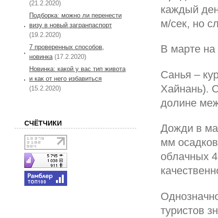
(21.2.2020)
каждый день
Подборка: можно ли перенести
м/сек, но с
визу в новый загранпаспорт
(19.2.2020)
В марте на
7 проверенных способов,
новинка
(17.2.2020)
Новинка: какой у вас тип живота
Санья – ку
и как от него избавиться
Хайнань). О
(15.2.2020)
долине меж
СЧЁТЧИКИ
Дожди в ма
мм осадков
облачных 4
качественн
Однозначно
туристов з