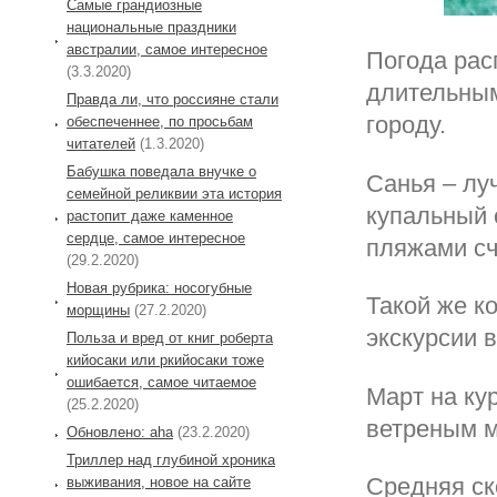
Самые грандиозные
национальные праздники
австралии, самое интересное
Погода рас
(3.3.2020)
длительным
Правда ли, что россияне стали
городу.
обеспеченнее, по просьбам
читателей
(1.3.2020)
Бабушка поведала внучке о
Санья – лу
семейной реликвии эта история
купальный 
растопит даже каменное
сердце, самое интересное
пляжами сч
(29.2.2020)
Новая рубрика: носогубные
Такой же к
морщины
(27.2.2020)
экскурсии 
Польза и вред от книг роберта
кийосаки или ркийосаки тоже
ошибается, самое читаемое
Март на ку
(25.2.2020)
ветреным м
Обновлено: aha
(23.2.2020)
Триллер над глубиной хроника
Средняя ск
выживания, новое на сайте