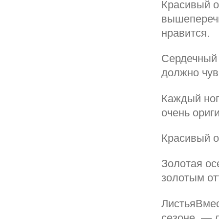
Красивый о
вышеперечи
нравится.
Сердечный 
должно чув
Каждый ног
очень ориг
Красивый 
Золотая ос
золотым от
ЛистьяВмес
сезоне, — 