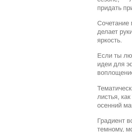
придать пр
Сочетание 
делает рук
яркость.
Если ты лю
идеи для э
воплощение
Тематическ
листья, ка
осенний ма
Градиент в
темному, м