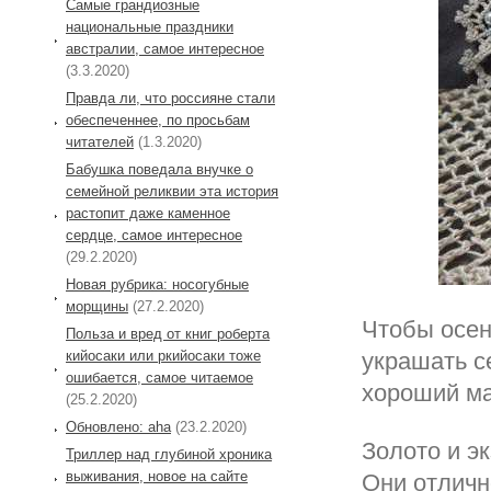
Самые грандиозные
национальные праздники
австралии, самое интересное
(3.3.2020)
Правда ли, что россияне стали
обеспеченнее, по просьбам
читателей
(1.3.2020)
Бабушка поведала внучке о
семейной реликвии эта история
растопит даже каменное
сердце, самое интересное
(29.2.2020)
Новая рубрика: носогубные
морщины
(27.2.2020)
Чтобы осен
Польза и вред от книг роберта
кийосаки или ркийосаки тоже
украшать с
ошибается, самое читаемое
хороший м
(25.2.2020)
Обновлено: aha
(23.2.2020)
Золото и э
Триллер над глубиной хроника
выживания, новое на сайте
Они отличн