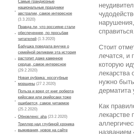
Самые грандиозные
неудивител
национальные праздники
чудодейств
австралии, самое интересное
(3.3.2020)
нарушения,
Правда ли, что россияне стали
справиться
обеспеченнее, по просьбам
читателей
(1.3.2020)
Стоит отме
Бабушка поведала внучке о
семейной реликвии эта история
лечатся, и
растопит даже каменное
которую ид
сердце, самое интересное
(29.2.2020)
лекарства 
Новая рубрика: носогубные
нужно быть
морщины
(27.2.2020)
дерматита 
Польза и вред от книг роберта
кийосаки или ркийосаки тоже
ошибается, самое читаемое
Как правил
(25.2.2020)
лекарстве 
Обновлено: aha
(23.2.2020)
аллергичес
Триллер над глубиной хроника
выживания, новое на сайте
названием 