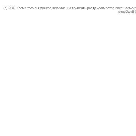
(c) 2007 Кроме того вы можете немедленно помогать росту количества посещаемос
всеобщей 