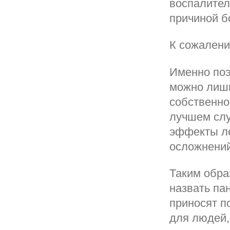
воспалител
причиной б
К сожалени
Именно поэ
можно лишь
собственно
лучшем слу
эффекты ле
осложнений
Таким обра
назвать па
приносят п
для людей,