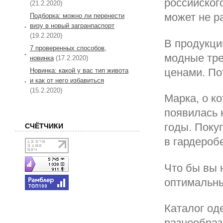
российского
(21.2.2020)
может не р
Подборка: можно ли перенести
визу в новый загранпаспорт
(19.2.2020)
В продукци
7 проверенных способов,
модные тре
новинка
(17.2.2020)
ценами. По
Новинка: какой у вас тип живота
и как от него избавиться
(15.2.2020)
Марка, о к
появилась н
годы. Поку
СЧЁТЧИКИ
в гардероб
Что бы вы 
оптимальны
Каталог од
разнообрази