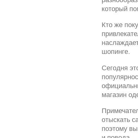
который по
Кто же пок
привлекате
наслаждает
шопинге.
Сегодня эт
популярнос
официальны
магазин од
Примечател
отыскать с
поэтому вы
и повода.