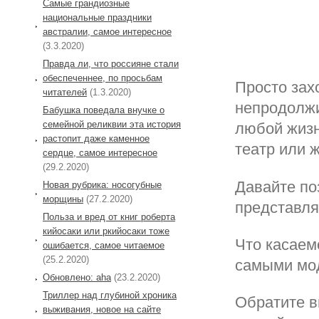
Самые грандиозные
национальные праздники
австралии, самое интересное
(3.3.2020)
Правда ли, что россияне стали
обеспеченнее, по просьбам
Просто зах
читателей
(1.3.2020)
непродолжи
Бабушка поведала внучке о
семейной реликвии эта история
любой жизн
растопит даже каменное
театр или 
сердце, самое интересное
(29.2.2020)
Давайте по
Новая рубрика: носогубные
морщины
(27.2.2020)
представля
Польза и вред от книг роберта
кийосаки или ркийосаки тоже
Что касаем
ошибается, самое читаемое
(25.2.2020)
самыми мо
Обновлено: aha
(23.2.2020)
Триллер над глубиной хроника
Обратите в
выживания, новое на сайте