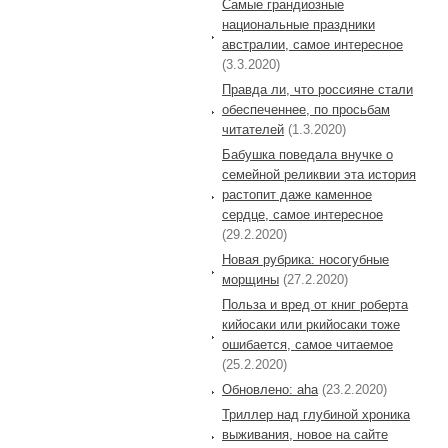
Самые грандиозные
национальные праздники
австралии, самое интересное
(3.3.2020)
Правда ли, что россияне стали
обеспеченнее, по просьбам
читателей
(1.3.2020)
Бабушка поведала внучке о
семейной реликвии эта история
растопит даже каменное
сердце, самое интересное
(29.2.2020)
Новая рубрика: носогубные
морщины
(27.2.2020)
Польза и вред от книг роберта
кийосаки или ркийосаки тоже
ошибается, самое читаемое
(25.2.2020)
Обновлено: aha
(23.2.2020)
Триллер над глубиной хроника
выживания, новое на сайте