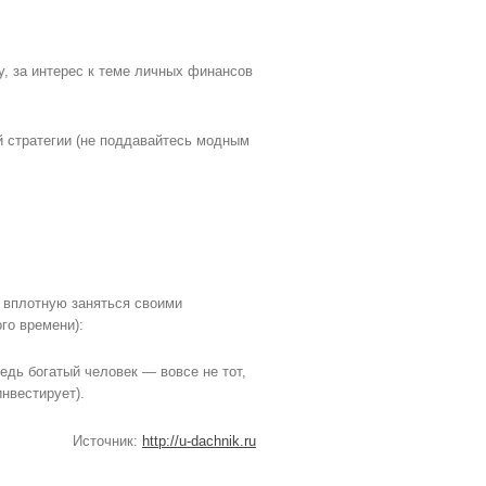
у, за интерес к теме личных финансов
й стратегии (не поддавайтесь модным
 вплотную заняться своими
го времени):
едь богатый человек — вовсе не тот,
инвестирует).
Источник:
http://u-dachnik.ru