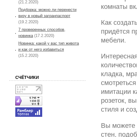
(21.2.2020)
комнаты вк
Подборка: можно ли перенести
визу в новый загранпаспорт
Как создат
(19.2.2020)
7 проверенных способов,
придётся п
новинка
(17.2.2020)
мебели.
Новинка: какой у вас тип живота
и как от него избавиться
Интересная
(15.2.2020)
количество
кладка, мр
СЧЁТЧИКИ
смотреться
имитации к
розеток, вы
стиля и со
Вы можете 
стен, подо