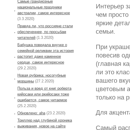
Самые грандиозные
Интерьер з
национальные праздники
австралии, самое интересное
чем просто
(3.3.2020)
яркие дета
Правда ли, что россияне стали
семьи.
обеспеченнее, по просьбам
читателей
(1.3.2020)
Бабушка поведала внучке о
При украше
семейной реликвии эта история
повесив од
растопит даже каменное
сердце, самое интересное
(главная к
(29.2.2020)
ли это кла
Новая рубрика: носогубные
вашего вку
морщины
(27.2.2020)
цветовым а
Польза и вред от книг роберта
кийосаки или ркийосаки тоже
только на р
ошибается, самое читаемое
(25.2.2020)
Для акцент
Обновлено: aha
(23.2.2020)
Триллер над глубиной хроника
выживания, новое на сайте
Самый расп