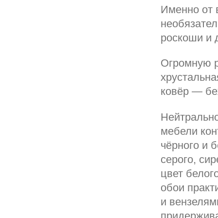
Именно от 
необязател
роскоши и 
Огромную р
хрустальна
ковёр — бе
Нейтрально
мебели кон
чёрного и 
серого, сир
цвет белог
обои практ
и вензелям
придержива