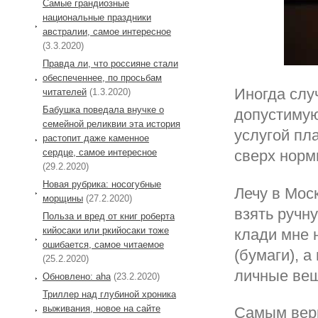
Самые грандиозные
национальные праздники
австралии, самое интересное
(3.3.2020)
Правда ли, что россияне стали
обеспеченнее, по просьбам
Иногда слу
читателей
(1.3.2020)
Бабушка поведала внучке о
допустимую
семейной реликвии эта история
услугой пла
растопит даже каменное
сердце, самое интересное
сверх норм
(29.2.2020)
Новая рубрика: носогубные
Лечу в Моск
морщины
(27.2.2020)
взять ручну
Польза и вред от книг роберта
кийосаки или ркийосаки тоже
клади мне 
ошибается, самое читаемое
(бумаги), а
(25.2.2020)
личные вещ
Обновлено: aha
(23.2.2020)
Триллер над глубиной хроника
выживания, новое на сайте
Самым верн