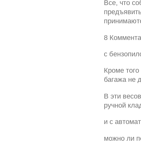
Все, что с
предъявить
принимаютс
8 Коммент
с бензопил
Кроме того
багажа не 
В эти весо
ручной кла
и с автом
можно ли п