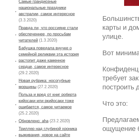
Самые грандиозные
национальные праздники
австралии, самое интересное
Большинств
(3.3.2020)
карты и до
Правда ли, что россияне стали
обеспеченнее, по просьбам
улице.
читателей
(1.3.2020)
Бабушка поведала внучке о
Вот минима
семейной реликвии эта история
растопит даже каменное
сердце, самое интересное
Конфиденци
(29.2.2020)
требует за
Новая рубрика: носогубные
построить 
морщины
(27.2.2020)
Польза и вред от книг роберта
кийосаки или ркийосаки тоже
Что это:
ошибается, самое читаемое
(25.2.2020)
Предлагаем
Обновлено: aha
(23.2.2020)
ощущение б
Триллер над глубиной хроника
выживания, новое на сайте