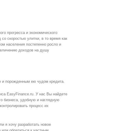
ого прогресса и экономического
 со скоростью улитки, в то время как
том населения постепенно росло и
величению доходов на душу
е и порожденным ею чудом кредита.
а EasyFinance.ru. У нас Вы найдете
го бизнеса, удобную и наглядную
контролировать процесс их
ли я хочу разработать новое
е или обратиться к частным