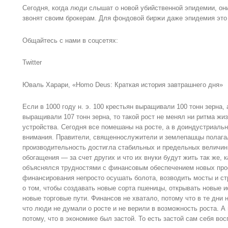
Сегодня, когда люди слышат о новой убийственной эпидемии, он
звонят своим брокерам. Для фондовой биржи даже эпидемия это
Общайтесь с нами в соцсетях:
Twitter
Юваль Харари, «Homo Deus: Краткая история завтрашнего дня»
Если в 1000 году н. э. 100 крестьян выращивали 100 тонн зерна, 
выращивали 107 тонн зерна, то такой рост не менял ни ритма жи
устройства. Сегодня все помешаны на росте, а в доиндустриаль
внимания. Правители, священнослужители и землепашцы полагал
производительность достигла стабильных и предельных величин
обогащения — за счет других и что их внуки будут жить так же, 
объяснялся трудностями с финансовым обеспечением новых прое
финансирования непросто осушать болота, возводить мосты и ст
о том, чтобы создавать новые сорта пшеницы, открывать новые и
новые торговые пути. Финансов не хватало, потому что в те дни 
что люди не думали о росте и не верили в возможность роста. А
потому, что в экономике был застой. То есть застой сам себя во