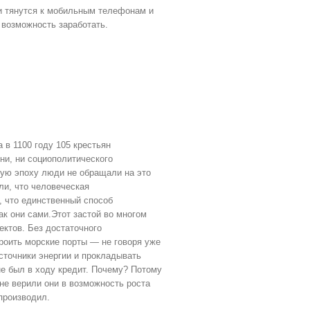
и тянутся к мобильным телефонам и
 возможность заработать.
а в 1100 году 105 крестьян
зни, ни социополитического
ную эпоху люди не обращали на это
и, что человеческая
, что единственный способ
как они сами.Этот застой во многом
ктов. Без достаточного
роить морские порты — не говоря уже
сточники энергии и прокладывать
не был в ходу кредит. Почему? Потому
 не верили они в возможность роста
спроизводил.