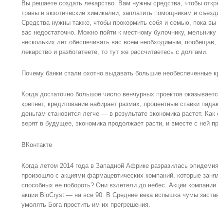
Вы решаете создать лекарство. Вам нужны средства, чтобы откр
травы и экзотические химикалии, заплатить помощникам и съезд
Средства нужны также, чтобы прокормить себя и семью, пока вы
вас недостаточно. Можно пойти к местному булочнику, мельнику 
нескольких лет обеспечивать вас всем необходимым, пообещав, 
лекарство и разбогатеете, то тут же рассчитаетесь с долгами.
Почему банки стали охотно выдавать большие необеспеченные 
Когда достаточно большое число венчурных проектов оказывает
крепнет, кредитование набирает размах, процентные ставки пада
деньгам становится легче — в результате экономика растет. Ка
верят в будущее, экономика продолжает расти, и вместе с ней пр
ВКонтакте
Когда летом 2014 года в Западной Африке разразилась эпидемия
произошло с акциями фармацевтических компаний, которые занял
способных ее побороть? Они взлетели до небес. Акции компании 
акции BioCryst — на все 90. В Средние века вспышка чумы заст
умолять Бога простить им их прегрешения.