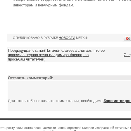
инвесторам и венчурным фондам.
ОПУБЛИКОВАНО В РУБРИКЕ
НОВОСТИ
МЕТКИ:
Предыдущая статья(Наталья фатеева считает, что ее
прокляла первая жена владимира басова, по
Сле
просьбам читателей)
Оставить комментарий:
Для того чтобы оставлять комментарии, необходимо
Зарегистриро
гать росту количества посещаемости нашей огромной галереи изображений Активные 