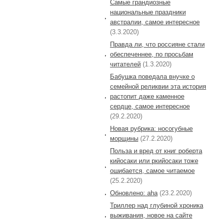
Самые грандиозные
национальные праздники
австралии, самое интересное
(3.3.2020)
Правда ли, что россияне стали
обеспеченнее, по просьбам
читателей
(1.3.2020)
Бабушка поведала внучке о
семейной реликвии эта история
растопит даже каменное
сердце, самое интересное
(29.2.2020)
Новая рубрика: носогубные
морщины
(27.2.2020)
Польза и вред от книг роберта
кийосаки или ркийосаки тоже
ошибается, самое читаемое
(25.2.2020)
Обновлено: aha
(23.2.2020)
Триллер над глубиной хроника
выживания, новое на сайте