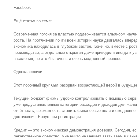
Facebook
Ещё статья по теме:
Современная погоня за властью поддерживается альянсом научн
роста. На протяжении почти всей истории наука двигалась вперед
экономика находилась в глубоком застое. Конечно, вместе с рос
производство, а отдельные открытия даже приводили иногда к у
населения, но это был очень и очень медленный процесс.
Одноклассники
Этот порочный круг был разорван возрастающей верой в будуще
Текущий бюджет фирмы удобно контролировать с помощью сервис
уже предустановленные категории расходов и доходов для мало
отчётность, возможность ставить финансовые цели и ежедневно 
достижения. Бонус при регистрации.
Кредит — это экономическая демонстрация доверия. Сегодня, ес
лекарственное средство, мне ничто не мешает взять заем в банк