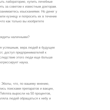
ыть лабораторию, купить лечебные
ить за советом к известным докторам.
 занимаетесь изысканиями. Но денег у
или кузнецу и попросить их в течение
что как только вы изобретете
кредиты наличными?
ся успешным, вера людей в будущее
ют, доступ предпринимателей к
к следствие этого люди еще больше
огрессирует наука.
 Эболы, что, по вашему мнению,
ись поисками препаратов и вакцин,
Tekmira выросли на 50 процентов,
авляла людей обращаться к небу и