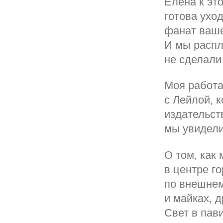
Елена к эт
готова ухо
фанат ваше
И мы распл
не сделали
Моя работа
с Лейлой, 
издательст
мы увидели
О том, как
в центре г
по внешнем
и майках, 
Свет в пав