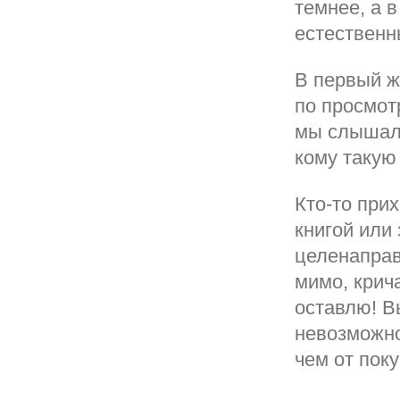
темнее, а 
естественн
В первый ж
по просмот
мы слышали
кому такую
Кто-то при
книгой или 
целенаправ
мимо, крича
оставлю! В
невозможно
чем от поку