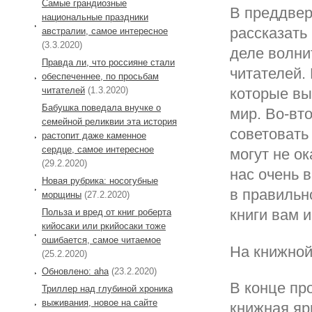
Самые грандиозные
В преддвер
национальные праздники
рассказать 
австралии, самое интересное
(3.3.2020)
деле волни
Правда ли, что россияне стали
читателей.
обеспеченнее, по просьбам
читателей
(1.3.2020)
которые вы
Бабушка поведала внучке о
мир. Во-вт
семейной реликвии эта история
советовать
растопит даже каменное
сердце, самое интересное
могут не о
(29.2.2020)
нас очень 
Новая рубрика: носогубные
в правильн
морщины
(27.2.2020)
книги вам 
Польза и вред от книг роберта
кийосаки или ркийосаки тоже
ошибается, самое читаемое
На книжной
(25.2.2020)
Обновлено: aha
(23.2.2020)
В конце п
Триллер над глубиной хроника
выживания, новое на сайте
книжная яр