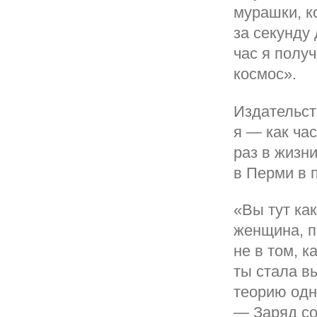
мурашки, к
за секунду 
час я полу
космос».
Издательст
я — как ча
раз в жизни
в Перми в 
«Вы тут ка
женщина, п
не в том, к
ты стала в
теорию одн
— Заряд со