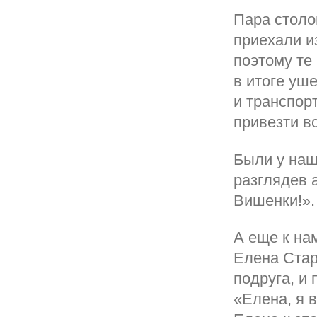
Пара столо
приехали и
поэтому те
в итоге уше
и транспор
привезти в
Были у наш
разглядев а
Вишенки!».
А еще к на
Елена Стар
подруга, и 
«Елена, я 