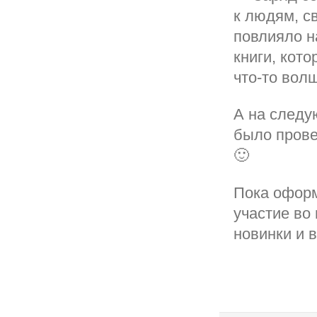
к людям, с
повлияло н
книги, кот
что-то вол
А на следу
было прове
🙂
Пока оформ
участие во
новинки и 