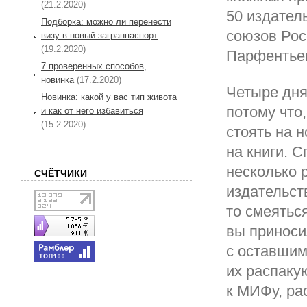
(21.2.2020)
50 издател
Подборка: можно ли перенести
союзов Рос
визу в новый загранпаспорт
(19.2.2020)
Парфентьев
7 проверенных способов,
новинка
(17.2.2020)
Четыре дня
Новинка: какой у вас тип живота
потому что
и как от него избавиться
(15.2.2020)
стоять на 
на книги. 
несколько 
СЧЁТЧИКИ
издательств
то смеяться
вы приноси
с оставшим
их распаку
к МИФу, ра