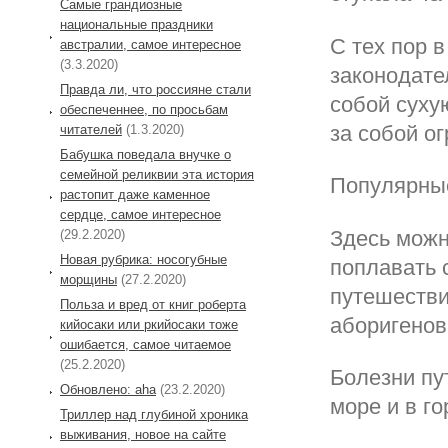
Самые грандиозные
национальные праздники
С тех пор в
австралии, самое интересное
(3.3.2020)
законодате
Правда ли, что россияне стали
собой сухую
обеспеченнее, по просьбам
за собой о
читателей
(1.3.2020)
Бабушка поведала внучке о
семейной реликвии эта история
Популярны
растопит даже каменное
сердце, самое интересное
Здесь можн
(29.2.2020)
Новая рубрика: носогубные
поплавать 
морщины
(27.2.2020)
путешестви
Польза и вред от книг роберта
аборигенов,
кийосаки или ркийосаки тоже
ошибается, самое читаемое
(25.2.2020)
Болезни пу
Обновлено: aha
(23.2.2020)
море и в го
Триллер над глубиной хроника
выживания, новое на сайте