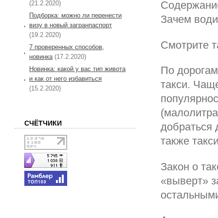
Содержание
(21.2.2020)
Подборка: можно ли перенести
Зачем води
визу в новый загранпаспорт
(19.2.2020)
Смотрите т
7 проверенных способов,
новинка
(17.2.2020)
По дорога
Новинка: какой у вас тип живота
и как от него избавиться
такси. Чащ
(15.2.2020)
популярнос
(малолитра
СЧЁТЧИКИ
добраться 
также такси
Закон о та
«выверт» з
остальным