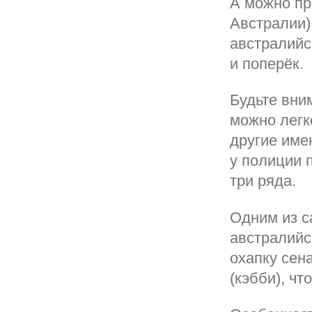
А можно про
Австралии)
австралийс
и поперёк.
Будьте вни
можно легк
другие име
у полиции 
три ряда.
Одним из с
австралийс
охапку сен
(кэбби), ч