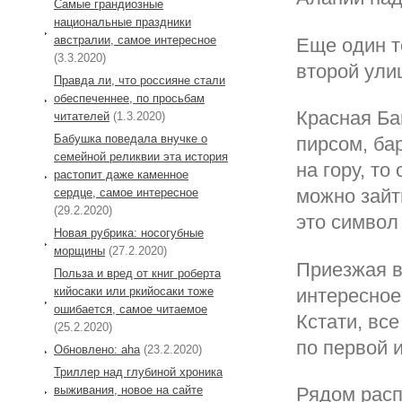
Самые грандиозные
национальные праздники
австралии, самое интересное
Еще один т
(3.3.2020)
второй ули
Правда ли, что россияне стали
обеспеченнее, по просьбам
Красная Ба
читателей
(1.3.2020)
Бабушка поведала внучке о
пирсом, ба
семейной реликвии эта история
на гору, то
растопит даже каменное
можно зайт
сердце, самое интересное
(29.2.2020)
это символ 
Новая рубрика: носогубные
морщины
(27.2.2020)
Приезжая в
Польза и вред от книг роберта
интересное
кийосаки или ркийосаки тоже
ошибается, самое читаемое
Кстати, вс
(25.2.2020)
по первой 
Обновлено: aha
(23.2.2020)
Триллер над глубиной хроника
выживания, новое на сайте
Рядом расп