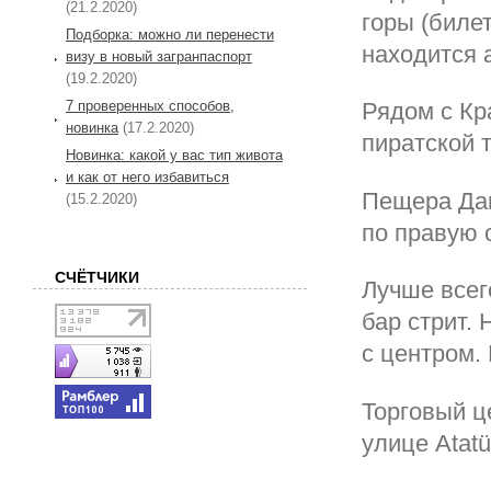
(21.2.2020)
горы (билет
Подборка: можно ли перенести
находится 
визу в новый загранпаспорт
(19.2.2020)
7 проверенных способов,
Рядом с Кр
новинка
(17.2.2020)
пиратской 
Новинка: какой у вас тип живота
и как от него избавиться
Пещера Дам
(15.2.2020)
по правую с
СЧЁТЧИКИ
Лучше всег
бар стрит.
с центром.
Торговый ц
улице Atatür