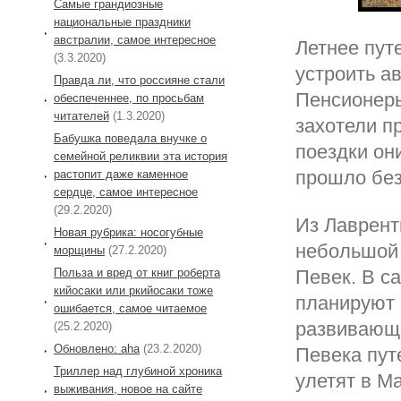
Самые грандиозные
национальные праздники
австралии, самое интересное
Летнее пут
(3.3.2020)
устроить а
Правда ли, что россияне стали
Пенсионеры
обеспеченнее, по просьбам
читателей
(1.3.2020)
захотели п
Бабушка поведала внучке о
поездки он
семейной реликвии эта история
прошло без
растопит даже каменное
сердце, самое интересное
(29.2.2020)
Из Лаврент
Новая рубрика: носогубные
небольшой 
морщины
(27.2.2020)
Польза и вред от книг роберта
Певек. В с
кийосаки или ркийосаки тоже
планируют 
ошибается, самое читаемое
развивающе
(25.2.2020)
Обновлено: aha
(23.2.2020)
Певека пут
Триллер над глубиной хроника
улетят в М
выживания, новое на сайте